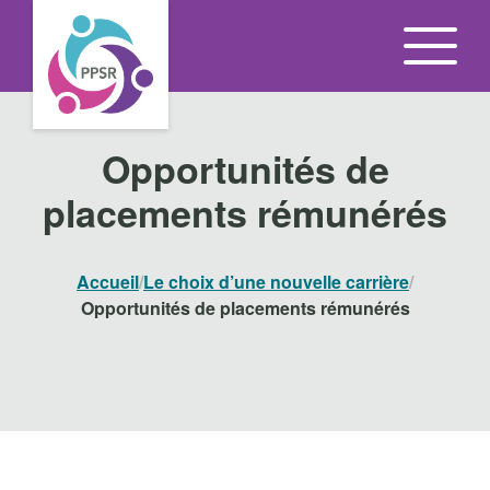
P
a
s
s
e
Opportunités de
z
placements rémunérés
d
i
r
Accueil
/
Le choix d’une nouvelle carrière
/
e
Opportunités de placements rémunérés
c
t
e
m
e