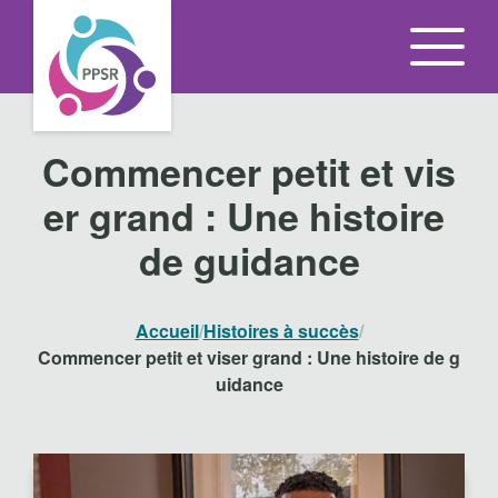
P
a
s
s
e
Commencer petit et vis
z
er grand : Une histoire
d
i
de guidance
r
e
Accueil
/
Histoires à succès
/
c
Commencer petit et viser grand : Une histoire de g
t
uidance
e
m
e