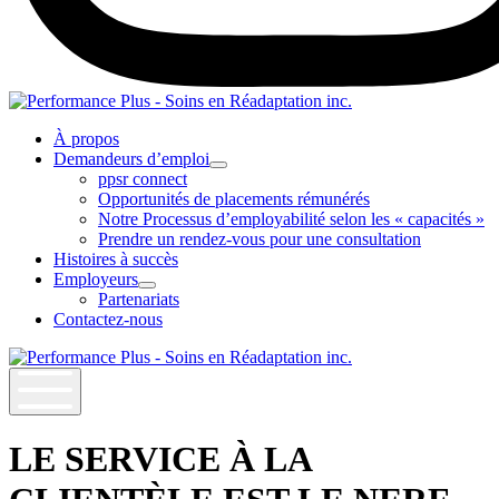
Instagram
À propos
Demandeurs d’emploi
Ouvrir
ppsr connect
le
Opportunités de placements rémunérés
menu
Notre Processus d’employabilité selon les « capacités »
de
Prendre un rendez-vous pour une consultation
la
section
Histoires à succès
Demandeurs
Employeurs
d’emploi
Ouvrir
Partenariats
le
Contactez-nous
menu
de
la
section
Employeurs
LE SERVICE À LA