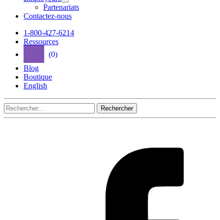
inc.
d’emploi
Ouvrir
Partenariats
le
Contactez-nous
menu
de
1-800-427-6214
la
Ressources
section
Employeurs
(0)
Blog
Boutique
English
Rechercher :