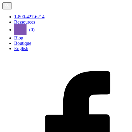
Passez
directement
au
1-800-427-6214
contenu
Ressources
(0)
Blog
Boutique
English