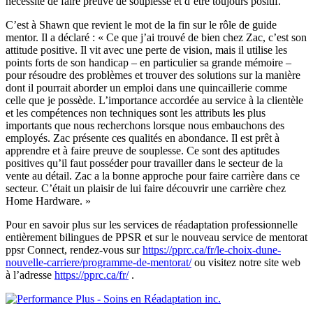
nécessité de faire preuve de souplesse et d’être toujours positif.
C’est à Shawn que revient le mot de la fin sur le rôle de guide
mentor. Il a déclaré : « Ce que j’ai trouvé de bien chez Zac, c’est son
attitude positive. Il vit avec une perte de vision, mais il utilise les
points forts de son handicap – en particulier sa grande mémoire –
pour résoudre des problèmes et trouver des solutions sur la manière
dont il pourrait aborder un emploi dans une quincaillerie comme
celle que je possède. L’importance accordée au service à la clientèle
et les compétences non techniques sont les attributs les plus
importants que nous recherchons lorsque nous embauchons des
employés. Zac présente ces qualités en abondance. Il est prêt à
apprendre et à faire preuve de souplesse. Ce sont des aptitudes
positives qu’il faut posséder pour travailler dans le secteur de la
vente au détail. Zac a la bonne approche pour faire carrière dans ce
secteur. C’était un plaisir de lui faire découvrir une carrière chez
Home Hardware. »
Pour en savoir plus sur les services de réadaptation professionnelle
entièrement bilingues de PPSR et sur le nouveau service de mentorat
ppsr Connect, rendez-vous sur
https://pprc.ca/fr/le-choix-dune-
nouvelle-carriere/programme-de-mentorat/
ou visitez notre site web
à l’adresse
https://pprc.ca/fr/
.