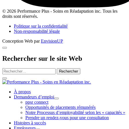
Instagram
© 2026 Performance Plus - Soins en Réadaptation inc. Tous les
droits sont réservés.
Politique sur la confidentialité
Non-responsabilité légale
Conception Web par
EnvisionUP
Rechercher sur le site Web
Rechercher :
Performance
Plus
À propos
Demandeurs d’emploi
-
Ouvrir
ppsr connect
Soins
le
Opportunités de placements rémunérés
menu
Notre Processus d’employabilité selon les « capacités »
en
de
Prendre un rendez-vous pour une consultation
la
Réadaptation
section
Histoires à succès
Demandeurs
Employeurs